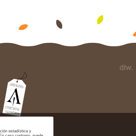
ación estadística y
 En caso contrario, puede