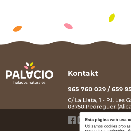
Kontakt
965 760 029 / 659 9
C/ La Llata, 1 - P.I. Les
03750 Pedreguer (Alic
Esta página web usa c
Utilizamos cookies propias 
personalizar contenidos. P