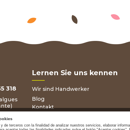
Lernen Sie uns kennen
55 318
Wir sind Handwerker
Blog
 Galgues
ante)
Kontakt
ookies
y de terceros con la finalidad de analizar nuestros servicios, elaborar inform
ara aceptar todas las finalidades indicadas pulse el botón "Aceptar cookies".